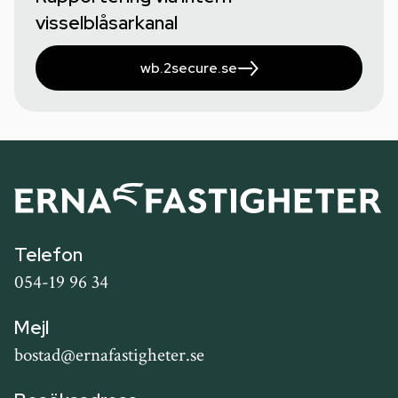
visselblåsarkanal
wb.2secure.se
Kontaktinformation
Telefon
054-19 96 34
Mejl
bostad@ernafastigheter.se