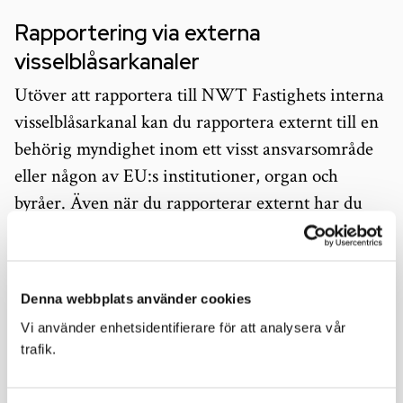
Rapportering via externa
visselblåsarkanaler
Utöver att rapportera till NWT Fastighets interna
visselblåsarkanal kan du rapportera externt till en
behörig myndighet inom ett visst ansvarsområde
eller någon av EU:s institutioner, organ och
byråer. Även när du rapporterar externt har du
rätt till skydd enligt lag (2021:890) om skydd för
personer som rapporterar om missförhållanden.
Följande myndigheter har utsetts till behöriga
Denna webbplats använder cookies
myndigheter och upprättat externa
Vi använder enhetsidentifierare för att analysera vår 
trafik. 
rapporteringskanaler: Arbetsmiljöverket,
Boverket, Elsäkerhetsverket,