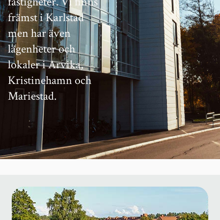
fastigheter. Vi finns
främst i Karlstad
men har även
lägenheter och
lokaler i Arvika,
Kristinehamn och
Mariestad.