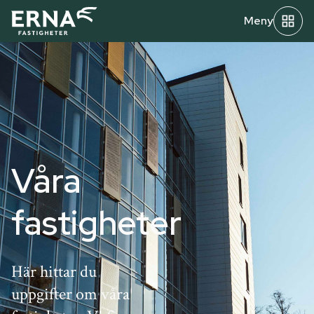
Meny
Våra
fastigheter
Här hittar du
uppgifter om våra