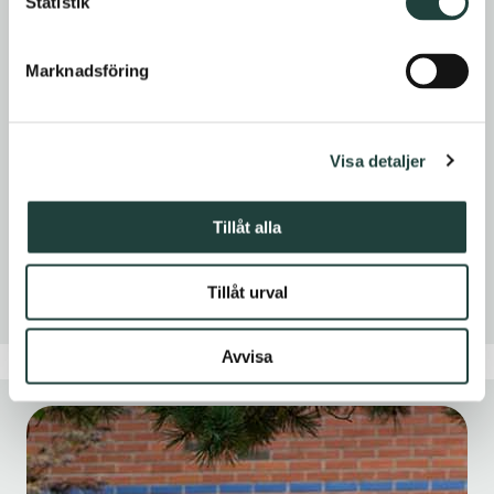
Statistik
Marknadsföring
Karlstad
Gripen 11
Herrgårdsgatan 20
Visa detaljer
Norra Strandgatan 17
Tillåt alla
Lägenheter: 11 st, 1-2 rok
Lokaler: 12 st
Tillåt urval
Avvisa